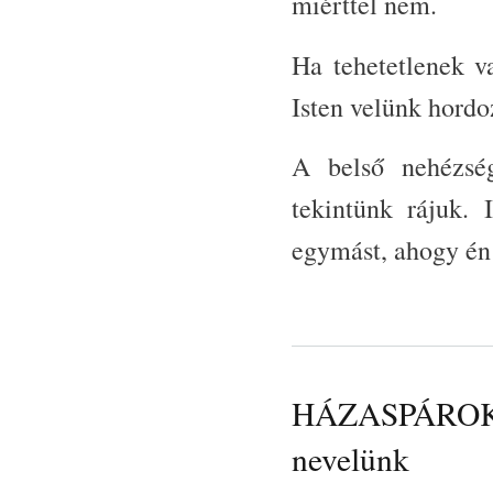
miérttel nem.
Ha tehetetlenek v
Isten velünk hordo
A belső nehézség
tekintünk rájuk. 
egymást, ahogy én s
HÁZASPÁROK ÚT
nevelünk