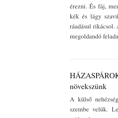
érezni. És fáj, mer
kék és lágy szavú
ráadásul rikácsol.
megoldandó feladat
HÁZASPÁROK ÚT
növekszünk
A külső nehézség
szembe velük. Le