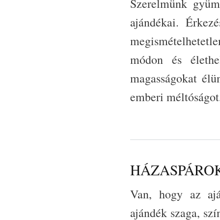
Szerelmünk gyümö
ajándékai. Érkez
megismételhetetl
módon és élethe
magasságokat élün
emberi méltóságot,
HÁZASPÁROK ÚTJ
Van, hogy az ajá
ajándék szaga, szí