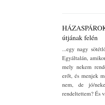
HÁZASPÁROK ÚT
útjának felén
...egy nagy sötét
Egyáltalán, amikor
mely nekem rende
erőt, és menjek m
nem, de jó/nek
rendeltettem? És v