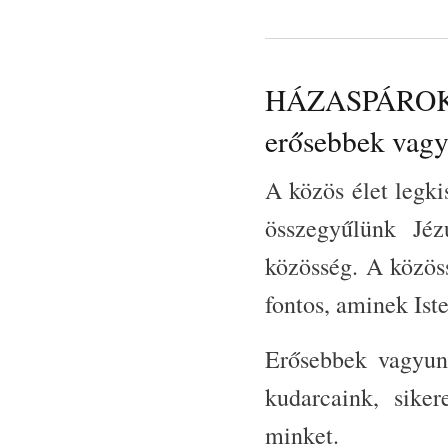
HÁZASPÁROK ÚT
erősebbek vag
A közös élet legk
összegyűlünk Jéz
közösség. A közös
fontos, aminek Ist
Erősebbek vagyun
kudarcaink, siker
minket.