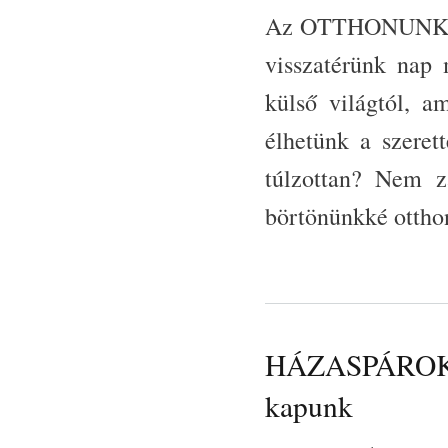
Az OTTHONUNK, me
visszatérünk nap
külső világtól, am
élhetünk a szeret
túlzottan? Nem z
börtönünkké otth
HÁZASPÁROK ÚTJ
kapunk