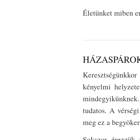
Életünket miben er
HÁZASPÁROK ÚT
Keresztségünkko
kényelmi helyzete
mindegyikünknek. 
tudatos. A vérségi
meg ez a begyöker
Sokszor érezzük 