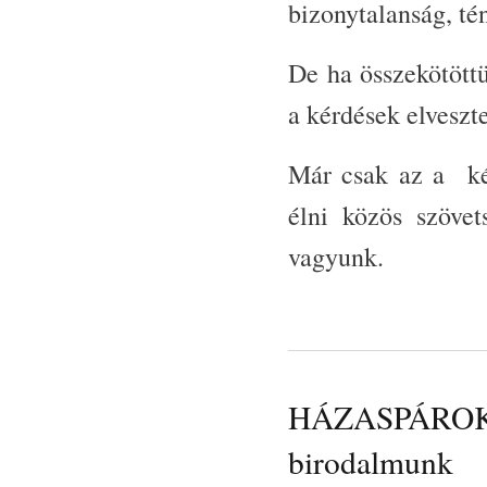
bizonytalanság, té
De ha összekötöttü
a kérdések elveszt
Már csak az a ké
élni közös szövet
vagyunk.
HÁZASPÁROK ÚT
birodalmunk