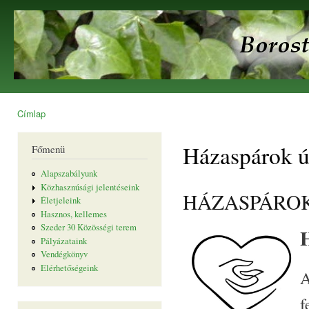
Ugr
tar
Borostyán
Egyesület
Címlap
Jelenlegi hely
Házaspárok ú
Főmenü
Alapszabályunk
Közhasznúsági jelentéseink
HÁZASPÁROK Ú
Életjeleink
Hasznos, kellemes
Szeder 30 Közösségi terem
H
Pályázataink
Vendégkönyv
Elérhetőségeink
A
f