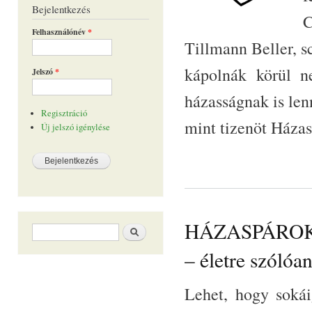
Bejelentkezés
C
Felhasználónév
*
Tillmann Beller, s
kápolnák körül n
Jelszó
*
házasságnak is len
Regisztráció
mint tizenöt Házasp
Új jelszó igénylése
HÁZASPÁROK ÚT
Keresés űrlap
Keresés
– életre szólóa
Lehet, hogy sokái