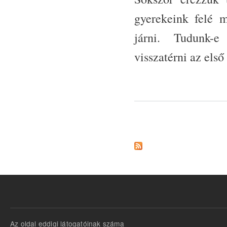
gyerekeink felé 
járni. Tudunk-e
visszatérni az els
Oldalak
Az oldal eddigi látogatóinak száma