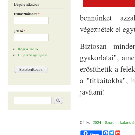
Bejelentkezés
Felhasználónév
*
bennünket azza
végeznétek el együ
Jelszó
*
Biztosan minde
Regisztráció
gyakorlatai", am
Új jelszó igénylése
erősíthetik a fel
a "titkaitokba",
javítani!
Keresés űrlap
Keresés
Címke:
2024
Szerelmi kalandtú
F
T
G
Share