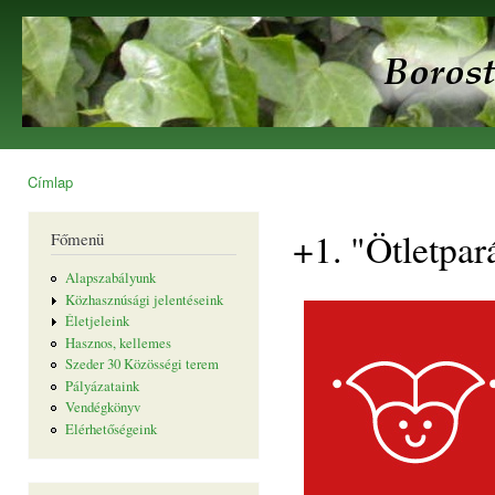
Ugr
tar
Borostyán
Egyesület
Címlap
Jelenlegi hely
+1. "Ötletpar
Főmenü
Alapszabályunk
Közhasznúsági jelentéseink
Életjeleink
Hasznos, kellemes
Szeder 30 Közösségi terem
Pályázataink
Vendégkönyv
Elérhetőségeink