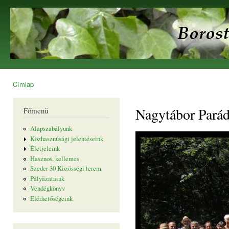
Ugr
tar
Borostyán
Egyesület
Címlap
Jelenlegi hely
Nagytábor Parád
Főmenü
Alapszabályunk
Közhasznúsági jelentéseink
Életjeleink
Hasznos, kellemes
Szeder 30 Közösségi terem
Pályázataink
Vendégkönyv
Elérhetőségeink