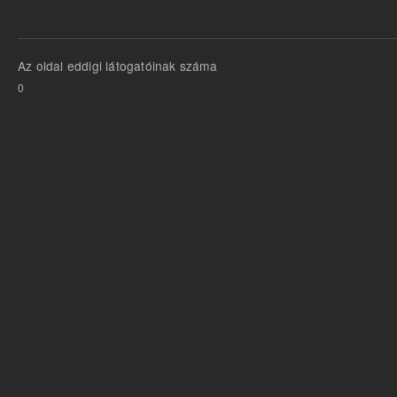
o
r
k
Az oldal eddigi látogatóinak száma
0