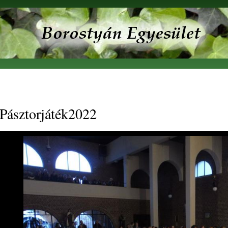
Ugrás a
tartalomra
Pásztorjáték2022