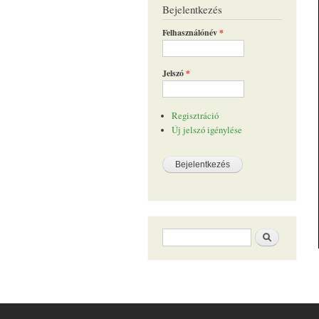
Bejelentkezés
Felhasználónév
*
Jelszó
*
Regisztráció
Új jelszó igénylése
Keresés űrlap
Keresés