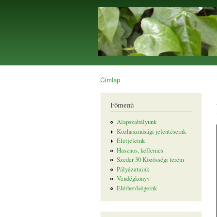
Borostyán
Egyesület
Címlap
Jelenlegi hely
Főmenü
Alapszabályunk
Közhasznúsági jelentéseink
Életjeleink
Hasznos, kellemes
Szeder 30 Közösségi terem
Pályázataink
Vendégkönyv
Elérhetőségeink