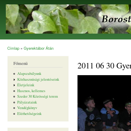
Ugr
tar
Borostyán
Egyesület
Címlap
»
Gyerektábor Átán
Jelenlegi hely
2011 06 30 Gye
Főmenü
Alapszabályunk
Közhasznúsági jelentéseink
Életjeleink
Hasznos, kellemes
Szeder 30 Közösségi terem
Pályázataink
Vendégkönyv
Elérhetőségeink