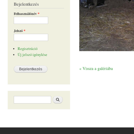
Bejelentkezés
Felhasználónév
*
Jelszó
*
Regisztráció
Új jelszó igénylése
« Vissza a galériába
Keresés űrlap
Keresés