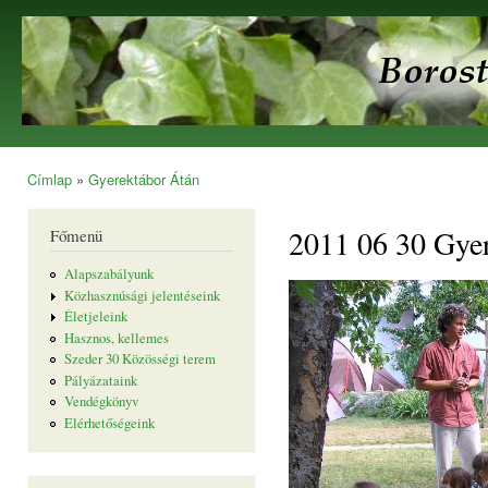
Ugr
tar
Borostyán
Egyesület
Címlap
»
Gyerektábor Átán
Jelenlegi hely
2011 06 30 Gye
Főmenü
Alapszabályunk
Közhasznúsági jelentéseink
Életjeleink
Hasznos, kellemes
Szeder 30 Közösségi terem
Pályázataink
Vendégkönyv
Elérhetőségeink