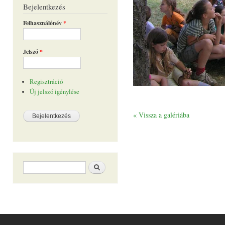
Bejelentkezés
Felhasználónév
*
Jelszó
*
Regisztráció
Új jelszó igénylése
« Vissza a galériába
Keresés űrlap
Keresés