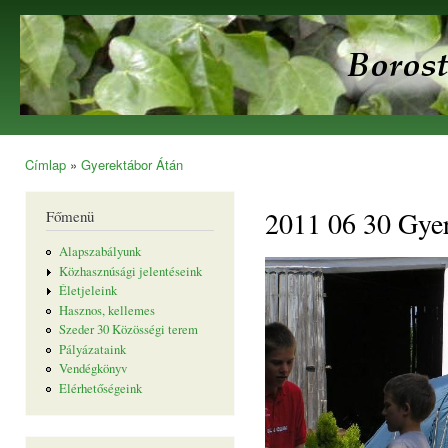
Ugr
tar
Borostyán
Egyesület
Címlap
»
Gyerektábor Átán
Jelenlegi hely
2011 06 30 Gye
Főmenü
Alapszabályunk
Közhasznúsági jelentéseink
Életjeleink
Hasznos, kellemes
Szeder 30 Közösségi terem
Pályázataink
Vendégkönyv
Elérhetőségeink