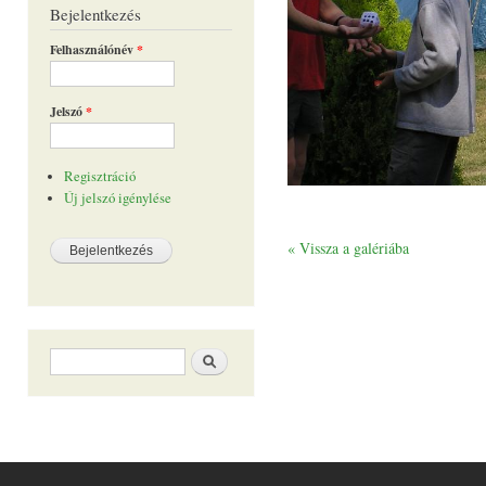
Bejelentkezés
Felhasználónév
*
Jelszó
*
Regisztráció
Új jelszó igénylése
« Vissza a galériába
Keresés űrlap
Keresés