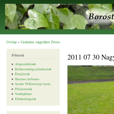
Ugr
tar
Borostyán
Egyesület
Címlap
»
Családos nagytábor Zircen
Jelenlegi hely
2011 07 30 Nag
Főmenü
Alapszabályunk
Közhasznúsági jelentéseink
Életjeleink
Hasznos, kellemes
Szeder 30 Közösségi terem
Pályázataink
Vendégkönyv
Elérhetőségeink