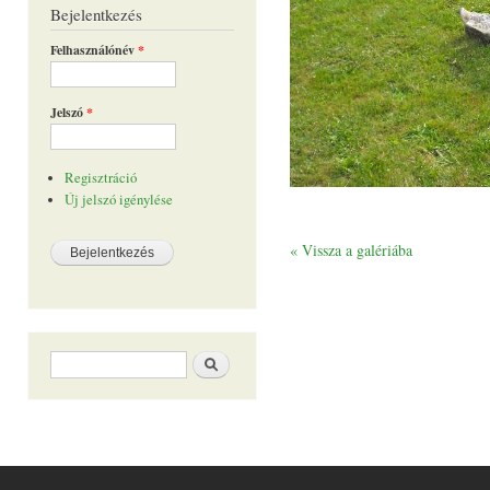
Bejelentkezés
Felhasználónév
*
Jelszó
*
Regisztráció
Új jelszó igénylése
« Vissza a galériába
Keresés űrlap
Keresés