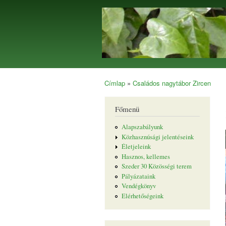
Borostyán
Egyesület
Címlap
»
Családos nagytábor Zircen
Jelenlegi hely
Főmenü
Alapszabályunk
Közhasznúsági jelentéseink
Életjeleink
Hasznos, kellemes
Szeder 30 Közösségi terem
Pályázataink
Vendégkönyv
Elérhetőségeink