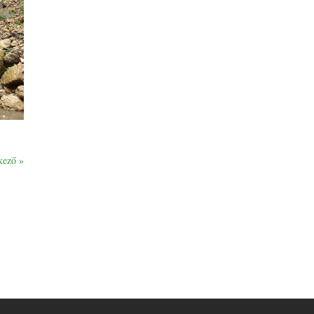
kező »