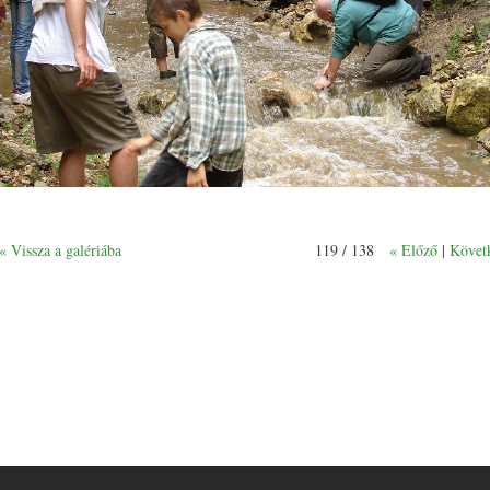
« Vissza a galériába
119 / 138
« Előző
|
Követ