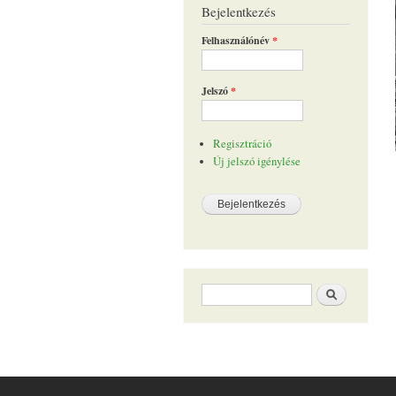
Bejelentkezés
Felhasználónév
*
Jelszó
*
Regisztráció
Új jelszó igénylése
Keresés űrlap
Keresés