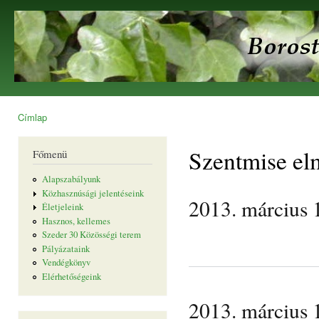
Ugr
tar
Borostyán
Egyesület
Címlap
Jelenlegi hely
Szentmise el
Főmenü
Alapszabályunk
Közhasznúsági jelentéseink
2013. márciu
Életjeleink
Hasznos, kellemes
Szeder 30 Közösségi terem
Pályázataink
Vendégkönyv
Elérhetőségeink
2013. márciu