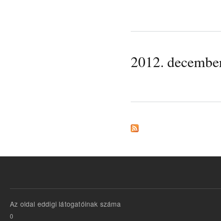
2012. decemb
Az oldal eddigi látogatóinak száma
0