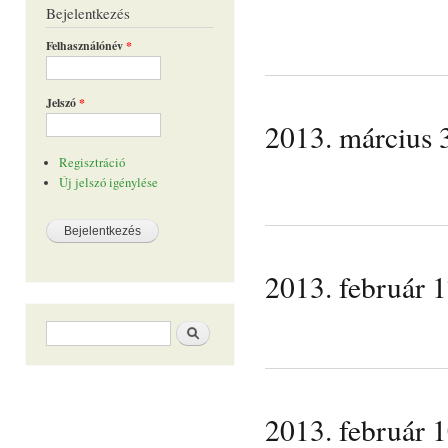
Bejelentkezés
Felhasználónév
*
Jelszó
*
2013. márciu
Regisztráció
Új jelszó igénylése
2013. februá
Keresés űrlap
Keresés
2013. február