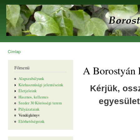
Ugr
tar
Borostyán
Egyesület
Címlap
Jelenlegi hely
A Borostyán 
Főmenü
Alapszabályunk
Közhasznúsági jelentéseink
Kérjük, oss
Életjeleink
Hasznos, kellemes
egyesüle
Szeder 30 Közösségi terem
Pályázataink
Vendégkönyv
Elérhetőségeink