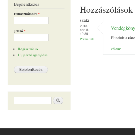
Bejelentkezés
Hozzászólások
Felhasználónév
*
szaki
2013.
Vendégköny
ápr. 8. -
Jelszó
*
12:39
Elindult a rán
Permalink
válasz
Regisztráció
Új jelszó igénylése
Keresés űrlap
Keresés