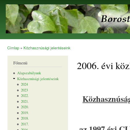
Ugr
tar
Borostyán
Egyesület
Címlap
»
Közhasznúsági jelentéseink
Jelenlegi hely
2006. évi köz
Főmenü
Alapszabályunk
Közhasznúsági jelentéseink
2024
2023
Közhasznúsági
2022.
2021.
2020.
2019.
2018.
2017.
az 1997 évi CL
2016.