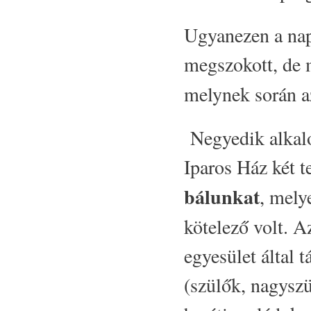
Ugyanezen a nap
megszokott, de
melynek során a
Negyedik alkalo
Iparos Ház két t
bálunkat
, mely
kötelező volt. A
egyesület által 
(szülők, nagysz