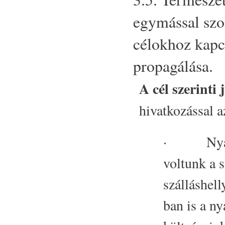
egymással szol
célokhoz kapc
propagálása.
A cél szerinti
hivatkozással a
· Nyári c
voltunk a 
szálláshell
ban is a ny