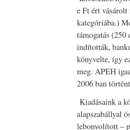
e Ft ért vásárol
kategóriába.) M
támogatás (250 
indították, bank
könyvelte, így e
meg. APEH igazo
2006 ban történt
Kiadásaink a kö
alapszabállyal ö
lebonyolított –