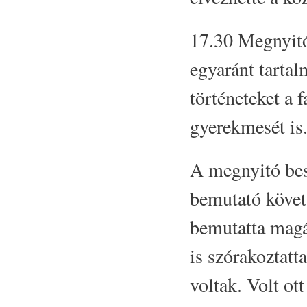
17.30 Megnyitó
egyaránt tarta
történeteket a f
gyerekmesét is
A megnyitó bes
bemutató követ
bemutatta magát
is szórakoztatt
voltak. Volt o