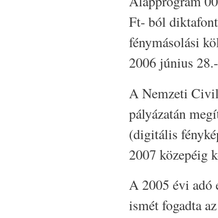
Alapprogram 004
Ft- ból diktafont
fénymásolási köl
2006 június 28.
A Nemzeti Civi
pályázatán megít
(digitális fényk
2007 közepéig k
A 2005 évi adó 
ismét fogadta az