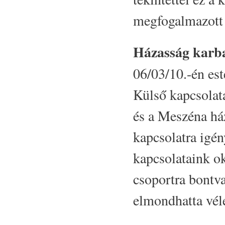
megfogalmazott 
Házasság karban
06/03/10.-én est
Külső kapcsolat
és a Meszéna há
kapcsolatra igén
kapcsolataink o
csoportra bontv
elmondhatta vél