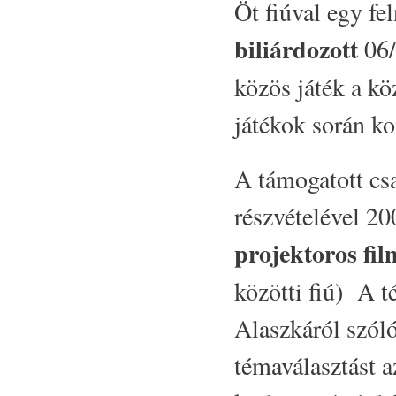
Öt fiúval egy fel
biliárdozott
06/
közös játék a kö
játékok során ko
A támogatott cs
részvételével 2
projektoros fil
közötti fiú) A t
Alaszkáról szól
témaválasztást a