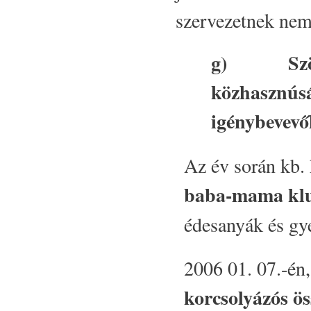
szervezetnek nem
g)
Sz
közhasznúság
igénybevevő
Az év során kb.
baba-mama kl
édesanyák és gy
2006 01. 07.-én
korcsolyázós ös