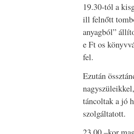
19.30-tól a kis
ill felnőtt tom
anyagból” állíto
e Ft os könyvvá
fel.
Ezután össztánc
nagyszüleikkel
táncoltak a jó 
szolgáltatott.
23.00 –kor mag