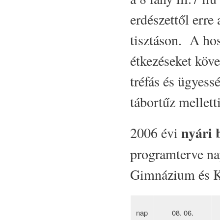
erdészettől erre
tisztáson. A hos
étkezéseket köve
tréfás és ügyess
tábortűz mellett
nyári 
2006 évi
programterve na
Gimnázium és Ko
nap
08. 06.