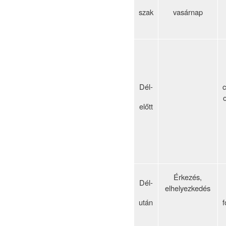
szak
vasárnap
Dél-
c
előtt
Érkezés,
Dél-
elhelyezkedés
után
f