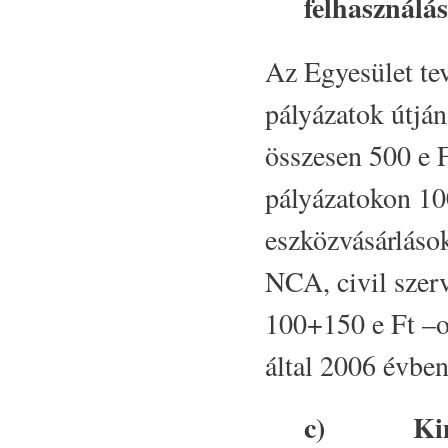
felhasználás
Az Egyesület te
pályázatok útjá
összesen 500 e 
pályázatokon 10
eszközvásárláso
NCA, civil szer
100+150 e Ft –o
által 2006 évben
c)
Ki