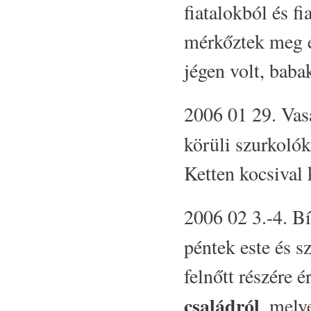
fiatalokból és f
mérkőztek meg e
jégen volt, baba
2006 01 29. Vas
körüli szurkolók
Ketten kocsival 
2006 02 3.-4. B
péntek este és s
felnőtt részére 
családról
, mely