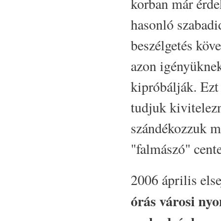
korban már érde
hasonló szabadid
beszélgetés köve
azon igényüknek,
kipróbálják. Ezt
tudjuk kivitelez
szándékozzuk me
"falmászó" cente
2006 április els
órás városi nyo