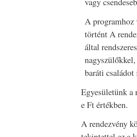
vagy csendesebb
A programhoz v
történt A rende
által rendszere
nagyszülőkkel,
baráti családot 
Egyesületünk a r
e Ft értékben.
A rendezvény köz
tekintettel ez a