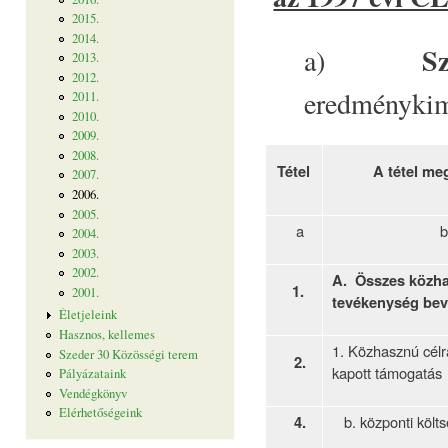
2015.
2014.
S
a)
2013.
2012.
eredménykim
2011.
2010.
2009.
2008.
Tétel
A tétel m
2007.
2006.
2005.
a
2004.
2003.
2002.
A. Összes közh
1.
2001.
tevékenység bev
Életjeleink
Hasznos, kellemes
1. Közhasznú cél
Szeder 30 Közösségi terem
2.
kapott támogatás
Pályázataink
Vendégkönyv
Elérhetőségeink
4.
b. központi költs