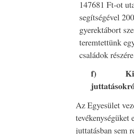
147681 Ft-ot ut
segítségével 200
gyerektábort sze
teremtettünk egy
családok részére
f)
Ki
juttatásokró
Az Egyesület veze
tevékenységüket e
juttatásban sem r