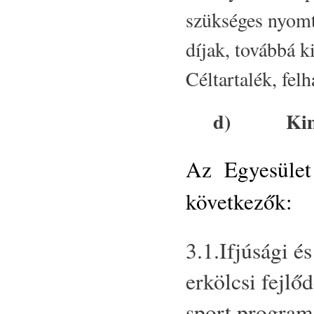
szükséges nyomta
díjak, továbbá k
Céltartalék, fel
d)
Kim
Az Egyesület a
következők:
3.1.Ifjúsági és
erkölcsi fejlő
sport program