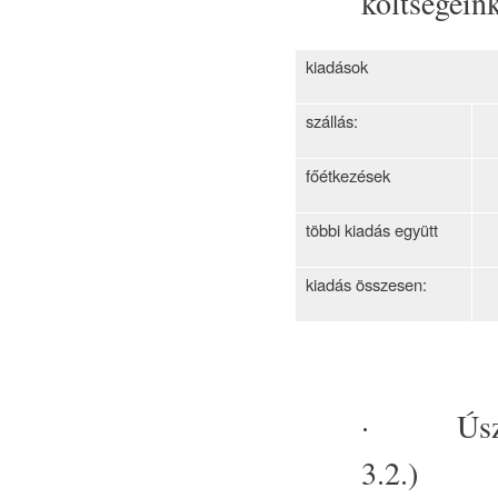
költségeink
kiadások
szállás:
4
főétkezések
2
többi kiadás együtt
1
kiadás összesen:
8
· Úszás ok
3.2.)