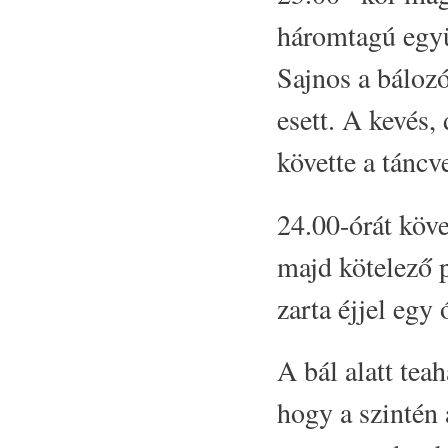
háromtagú együt
Sajnos a báloz
esett. A kevés,
követte a táncv
24.00-órát köv
majd kötelező p
zarta éjjel egy
A bál alatt teah
hogy a szintén