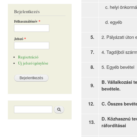
c. helyi önkormá
Bejelentkezés
Felhasználónév
*
d. egyéb
5.
2. Pályázati úton 
Jelszó
*
7.
4. Tagdíjból szár
Regisztráció
Új jelszó igénylése
8.
5. Egyéb bevétel
B. Vállalkozási 
9.
bevétele.
12.
C. Összes bevéte
Keresés űrlap
Keresés
D. Közhasznú t
13.
ráfordításai