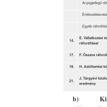
Anyagjellegű ráf
Értékcsökkenési 
Egyéb ráfordítá
E. Vállalkozási 
14.
ráfordításai
17.
F. Összes ráford
19.
H. Adófizetési k
J. Tárgyévi köz
21.
eredmény
b)
Ki