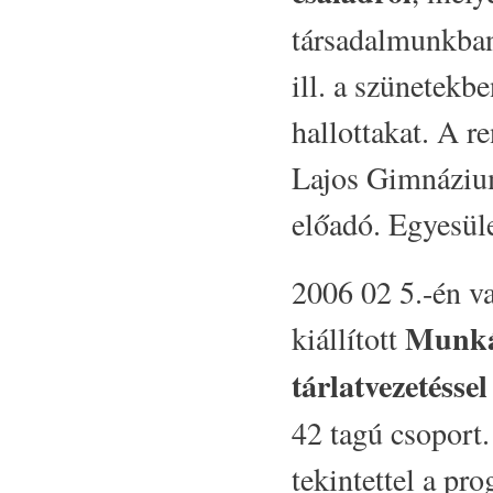
társadalmunkba
ill. a szünetekb
hallottakat. A r
Lajos Gimnázium
előadó. Egyesül
2006 02 5.-én va
Munkác
kiállított
tárlatvezetéssel
42 tagú csoport.
tekintettel a pro