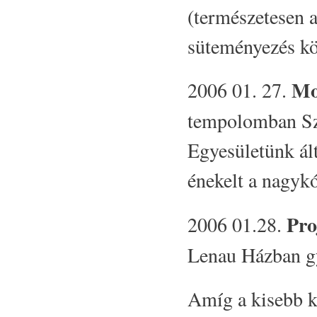
(természetesen a
süteményezés kö
Mo
2006 01. 27.
tempolomban Sz
Egyesületünk ált
énekelt a n
Pro
2006 01.28.
Lenau Házban gy
Amíg a kisebb k