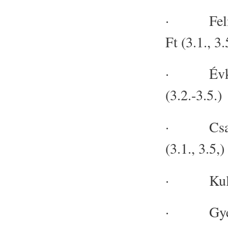
· Felnőtte
Ft (3.1., 3.
· Évközi 
(3.2.-3.5.)
· Családo
(3.1., 3.5,)
· Kulturá
· Gyerekt