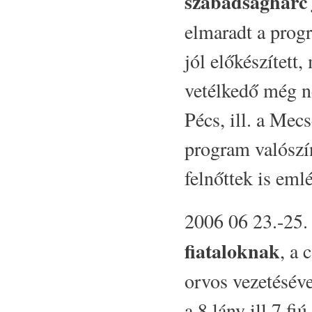
szabadságharc
elmaradt a prog
jól előkészített
vetélkedő még ne
Pécs, ill. a Mec
program valószí
felnőttek is eml
2006 06 23.-25.
fiataloknak
, a
orvos vezetéséve
a 8 lány ill.7 fi