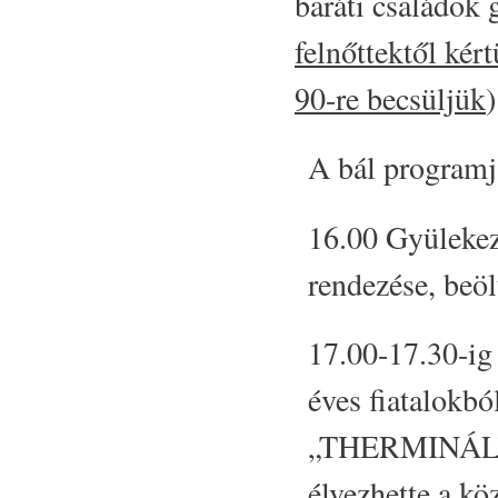
baráti családok g
felnőttektől kér
90-re becsüljük
)
A bál programja
16.00 Gyülekezé
rendezése, beöl
17.00-17.30-ig
éves fiatalokbó
„THERMINÁL” 2
élvezhette a kö