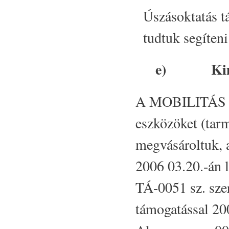
Úszásoktatás t
tudtuk segíteni
e)
Ki
A MOBILITÁS IF
eszközöket (tarm
megvásároltuk, 
2006 03.20.-án
TÁ-0051 sz. szer
támogatással 20