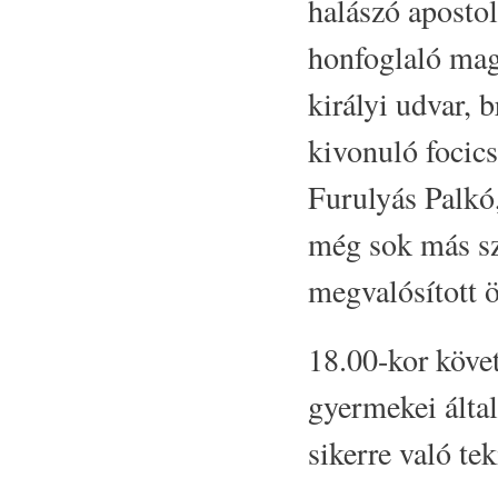
halászó apostol
honfoglaló magy
királyi udvar, 
kivonuló focic
Furulyás Palkó
még sok más sz
megvalósított öt
18.00-kor követ
gyermekei által
sikerre való tek