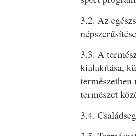
3.2. Az egész
népszerűsítése
3.3. A termés
kialakítása, k
természetben 
természet közö
3.4. Családseg
3.5. Természet