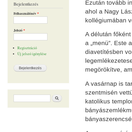
Ezután tovább in
Bejelentkezés
ahol a Nagy Lás
Felhasználónév
*
kollégiumában ve
Jelszó
*
A délután főként 
a „menü”. Este a
Regisztráció
diavetítésben vo
Új jelszó igénylése
legemlékezeteseb
megörökítve, ami
A vasárnap is ta
szentmisén vettü
Keresés űrlap
Keresés
katolikus templo
bányászemlékmű
bányaszerencsét