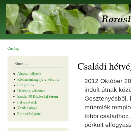
Ugr
tar
Borostyán
Egyesület
Címlap
Jelenlegi hely
Családi hétv
Főmenü
Alapszabályunk
Közhasznúsági jelentéseink
2012 Október 20-
Életjeleink
indult útnak kö
Hasznos, kellemes
Szeder 30 Közösségi terem
Gesztenyésből, 
Pályázataink
műemlék templo
Vendégkönyv
Elérhetőségeink
többi családhoz.
pörkölt elfogyasz