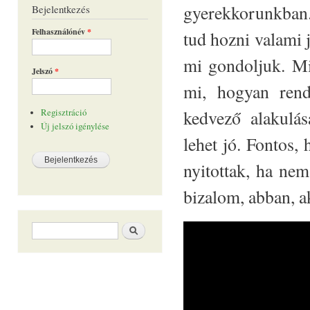
gyerekkorunkban.
Bejelentkezés
Felhasználónév
*
tud hozni valami 
mi gondoljuk. Mi
Jelszó
*
mi, hogyan rend
kedvező alakulá
Regisztráció
Új jelszó igénylése
lehet jó. Fontos,
nyitottak, ha nem
bizalom, abban, ak
Keresés űrlap
Keresés