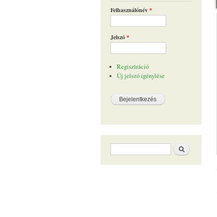
Felhasználónév
*
Jelszó
*
Regisztráció
Új jelszó igénylése
Keresés űrlap
Keresés