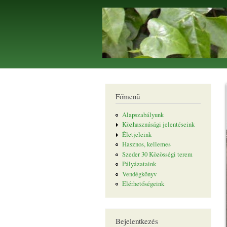
Borostyán
Egyesület
Főmenü
Alapszabályunk
Közhasznúsági jelentéseink
Életjeleink
Hasznos, kellemes
Szeder 30 Közösségi terem
Pályázataink
Vendégkönyv
Elérhetőségeink
Bejelentkezés