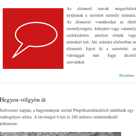
5. ELISMERŐ SZAVAK
Az elismerő szavak megerősítés
nyújtanak a szeretett személy számára
Az elismerés vonatkozhat az illet
személyiségére, külsejére vagy valamel
cselekedetére, amelyet értünk vag
másokért tett. Aki számára elsősorban a
elismerés fejezi ki a szeretetet, a
valósággal inni fogja dicsér
szavainkat.
Bővebben
Hegyen-völgyön át
Szilveszter napján, a hagyományok szerint Püspökszentlászlóról indultunk egy
vadregényes sétára. A távolságot 6 km és 240 méteres szintemelkedő
jellemezte.