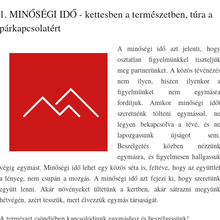
1. MINŐSÉGI IDŐ - kettesben a természetben, túra a
párkapcsolatért
A minőségi idő azt jelenti, hog
osztatlan figyelmünkkel tiszteljü
meg partnerünket. A közös tévénézé
nem ilyen, hiszen ilyenkor 
figyelmünket nem egymásr
fordítjuk. Amikor minőségi idő
szeretnénk tölteni egymással, n
legyen bekapcsolva a tévé, és n
lapozgassunk újságot sem
Beszélgetés közben nézzün
egymásra, és figyelmesen hallgassu
végig egymást. Minőségi idő lehet egy közös séta is, feltéve, hogy az együttlé
a lényeg, nem csupán a mozgás. A minőségi idő azt fejezi ki, hogy szeretün
együtt lenni. Akár növényeket ültetünk a kertben, akár sátrazni megyün
hétvégén, azért tesszük, mert élvezzük egymás társaságát.