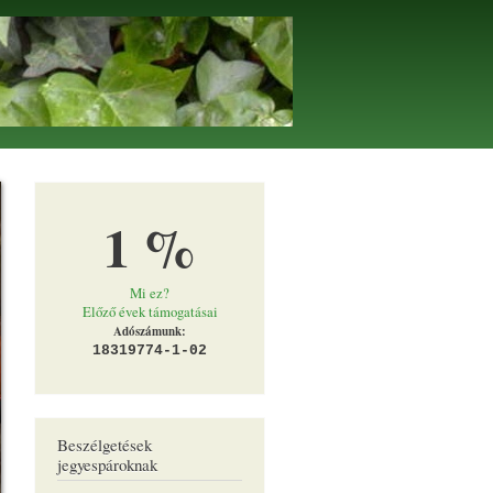
1 %
Mi ez?
Előző évek támogatásai
Adószámunk:
18319774-1-02
Beszélgetések
jegyespároknak