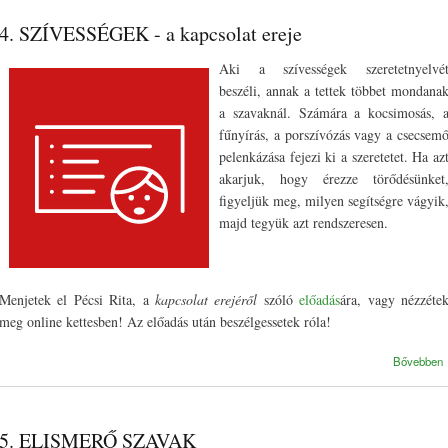
4. SZÍVESSÉGEK - a kapcsolat ereje
Aki a szívességek szeretetnyelvé
beszéli, annak a tettek többet mondana
a szavaknál. Számára a kocsimosás, 
fűnyírás, a porszívózás vagy a csecsem
pelenkázása fejezi ki a szeretetet. Ha az
akarjuk, hogy érezze törődésünket
figyeljük meg, milyen segítségre vágyik
majd tegyük azt rendszeresen.
Menjetek el Pécsi Rita, a
kapcsolat erejéről
szóló
előadás
ára, vagy nézzéte
meg online kettesben! Az előadás után beszélgessetek róla!
Bővebben