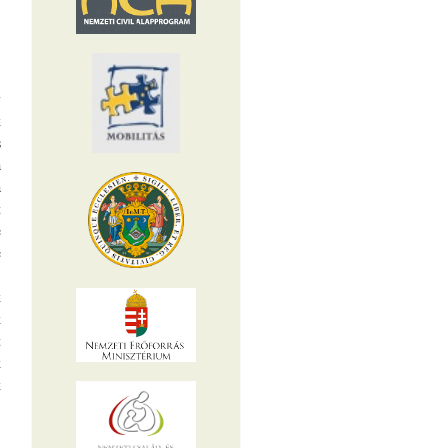
tartalommal
kapcsolatosan
y
k
s
a
a
t
e
e
.
k
k
t
k
k