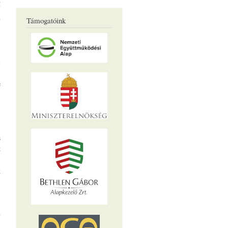
!
5
Támogatóink
.
,
l
,
e
.
,
a
t
i
k
Szerelmi
kalandtúra
2025.