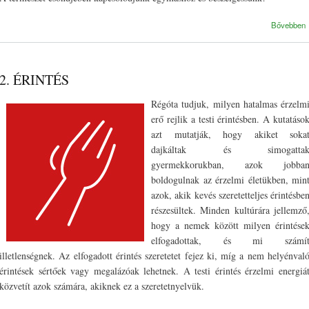
A természet csöndjében kapcsolódjunk egymáshoz és beszélgessünk!
Bővebben
2. ÉRINTÉS
Régóta tudjuk, milyen hatalmas érzelm
erő rejlik a testi érintésben. A kutatáso
azt mutatják, hogy akiket soka
dajkáltak és simogatta
gyermekkorukban, azok jobba
boldogulnak az érzelmi életükben, min
azok, akik kevés szeretetteljes érintésbe
részesültek. Minden kultúrára jellemző
hogy a nemek között milyen érintése
elfogadottak, és mi számí
illetlenségnek. Az elfogadott érintés szeretetet fejez ki, míg a nem helyénval
érintések sértőek vagy megalázóak lehetnek. A testi érintés érzelmi energiá
közvetít azok számára, akiknek ez a szeretetnyelvük.