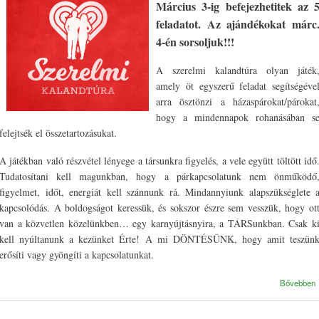
Kalandtúra meghosszabbítása
Március 3-ig befejezhetitek az 
feladatot. Az ajándékokat márc
4-én sorsoljuk!!!
A szerelmi kalandtúra olyan játék
amely öt egyszerű feladat segítségéve
arra ösztönzi a házaspárokat/párokat
hogy a mindennapok rohanásában s
felejtsék el összetartozásukat.
A játékban való részvétel lényege a társunkra figyelés, a vele együtt töltött idő
Tudatosítani kell magunkban, hogy a párkapcsolatunk nem önműködő
figyelmet, időt, energiát kell szánnunk rá. Mindannyiunk alapszükséglete 
kapcsolódás. A boldogságot keressük, és sokszor észre sem vesszük, hogy ot
van a közvetlen közelünkben… egy karnyújtásnyira, a TÁRSunkban. Csak k
kell nyúltanunk a kezünket Érte! A mi DÖNTÉSÜNK, hogy amit teszün
erősíti vagy gyöngíti a kapcsolatunkat.
Bővebben