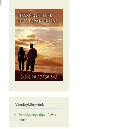
Kedves
Látogató!
tartalommal
Vendégkönyvünk
csolatosan
Vendégkönyv újra
13 év 4
hónap